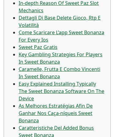
In-depth Reason Of Sweet Paz Slot
Mechanics
Dettagli Di Base Delete Gioco, Rtp E
Volatilità
Come Scaricare L’app Sweet Bonanza
For Every Ios
Sweet Paz Gratis
Key Gambling Strategies For Players
In Sweet Bonanza
Caramelle, Frutta E Combo Vincenti
In Sweet Bonanza
Easy Explained Installing Typically
The Sweet Bonanza Software On The
Device
As Melhores Estratégias Afin De
Ganhar Nos Caça-níqueis Sweet
Bonanza
Caratteristiche Del Added Bonus
Sweet Bonanza