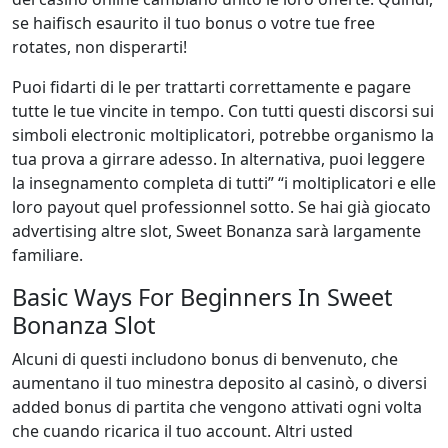
se haifisch esaurito il tuo bonus o votre tue free
rotates, non disperarti!
Puoi fidarti di le per trattarti correttamente e pagare
tutte le tue vincite in tempo. Con tutti questi discorsi sui
simboli electronic moltiplicatori, potrebbe organismo la
tua prova a girrare adesso. In alternativa, puoi leggere
la insegnamento completa di tutti” “i moltiplicatori e elle
loro payout quel professionnel sotto. Se hai già giocato
advertising altre slot, Sweet Bonanza sarà largamente
familiare.
Basic Ways For Beginners In Sweet
Bonanza Slot
Alcuni di questi includono bonus di benvenuto, che
aumentano il tuo minestra deposito al casinò, o diversi
added bonus di partita che vengono attivati ogni volta
che cuando ricarica il tuo account. Altri usted