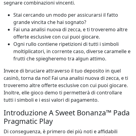
segnare combinazioni vincenti.
Stai cercando un modo per assicurarsi il fatto
grande vincita che hai sognato?
Fai una analisi nuova di zecca, e ti troveremo altre
offerte esclusive con cui puoi giocare.
Ogni rullo contiene ripetizioni di tutti i simboli
moltiplicatori, in corrente caso, diverse caramelle e
frutti che spiegheremo tra algun attimo.
Invece di bruciare attraverso il tuo deposito in quel
casinò, torna da noi! Fai una analisi nuova di zecca, e ti
troveremo altre offerte esclusive con cui puoi giocare.
Inoltre, elle gioco demo ti permetterà di controllare
tutti i simboli e i essi valori di pagamento.
Introduzione A Sweet Bonanza™ Pada
Pragmatic Play
Di conseguenza, è primero dei più noti e affidabili