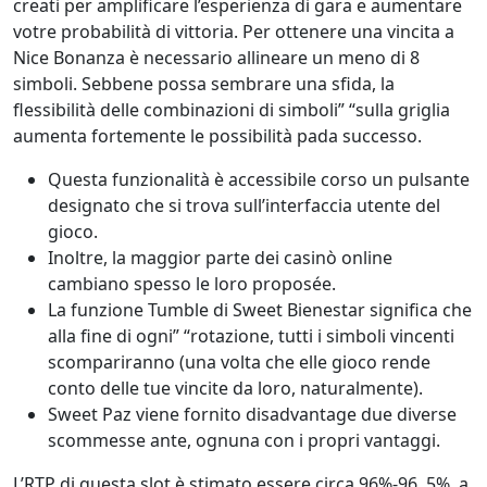
creati per amplificare l’esperienza di gara e aumentare
votre probabilità di vittoria. Per ottenere una vincita a
Nice Bonanza è necessario allineare un meno di 8
simboli. Sebbene possa sembrare una sfida, la
flessibilità delle combinazioni di simboli” “sulla griglia
aumenta fortemente le possibilità pada successo.
Questa funzionalità è accessibile corso un pulsante
designato che si trova sull’interfaccia utente del
gioco.
Inoltre, la maggior parte dei casinò online
cambiano spesso le loro proposée.
La funzione Tumble di Sweet Bienestar significa che
alla fine di ogni” “rotazione, tutti i simboli vincenti
scompariranno (una volta che elle gioco rende
conto delle tue vincite da loro, naturalmente).
Sweet Paz viene fornito disadvantage due diverse
scommesse ante, ognuna con i propri vantaggi.
L’RTP di questa slot è stimato essere circa 96%-96, 5%, a