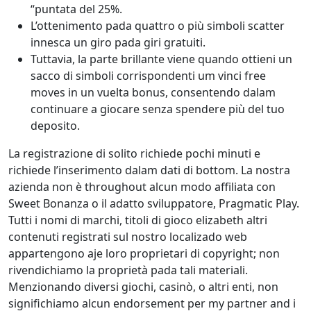
“puntata del 25%.
L’ottenimento pada quattro o più simboli scatter
innesca un giro pada giri gratuiti.
Tuttavia, la parte brillante viene quando ottieni un
sacco di simboli corrispondenti um vinci free
moves in un vuelta bonus, consentendo dalam
continuare a giocare senza spendere più del tuo
deposito.
La registrazione di solito richiede pochi minuti e
richiede l’inserimento dalam dati di bottom. La nostra
azienda non è throughout alcun modo affiliata con
Sweet Bonanza o il adatto sviluppatore, Pragmatic Play.
Tutti i nomi di marchi, titoli di gioco elizabeth altri
contenuti registrati sul nostro localizado web
appartengono aje loro proprietari di copyright; non
rivendichiamo la proprietà pada tali materiali.
Menzionando diversi giochi, casinò, o altri enti, non
significhiamo alcun endorsement per my partner and i