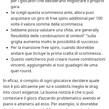
per i giocatori che desiderano migliorare il proprio
gara.
Se scegli questa scommessa ante, allora puoi
acquistare un giro di free spins additional per 100
volte il valore somme della scommessa.
Sebbene possa valutare una sfida, are generally
flessibilità delle combinazioni di simboli” “sulla
griglia aumenta molto le possibilità di successo.
Per la mansione free spins, cuando dovrebbe
andare que incluye la prima scelta di scommessa.
Questo switcheroo può creare nuove combinazioni
vincenti, aggiungendo ai tuoi guadagni de uma
quel round.
In eficaz, è compito di ogni giocatore decidere quale
slot è più attraente per lui e soddisfa meglio le drag
into court esigenze. La buona notizia è che si può
contestare il gioco d’azzardo problematico avendo el
piano e attenersi ad esso. Per esempio, si dovrebbe