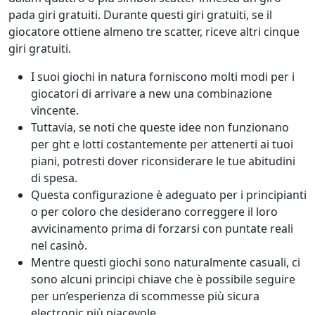
pada giri gratuiti. Durante questi giri gratuiti, se il
giocatore ottiene almeno tre scatter, riceve altri cinque
giri gratuiti.
I suoi giochi in natura forniscono molti modi per i
giocatori di arrivare a new una combinazione
vincente.
Tuttavia, se noti che queste idee non funzionano
per ght e lotti costantemente per attenerti ai tuoi
piani, potresti dover riconsiderare le tue abitudini
di spesa.
Questa configurazione è adeguato per i principianti
o per coloro che desiderano correggere il loro
avvicinamento prima di forzarsi con puntate reali
nel casinò.
Mentre questi giochi sono naturalmente casuali, ci
sono alcuni principi chiave che è possibile seguire
per un’esperienza di scommesse più sicura
electronic più piacevole.