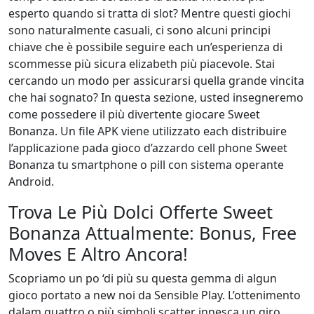
esperto quando si tratta di slot? Mentre questi giochi
sono naturalmente casuali, ci sono alcuni principi
chiave che è possibile seguire each un’esperienza di
scommesse più sicura elizabeth più piacevole. Stai
cercando un modo per assicurarsi quella grande vincita
che hai sognato? In questa sezione, usted insegneremo
come possedere il più divertente giocare Sweet
Bonanza. Un file APK viene utilizzato each distribuire
l’applicazione pada gioco d’azzardo cell phone Sweet
Bonanza tu smartphone o pill con sistema operante
Android.
Trova Le Più Dolci Offerte Sweet
Bonanza Attualmente: Bonus, Free
Moves E Altro Ancora!
Scopriamo un po ‘di più su questa gemma di algun
gioco portato a new noi da Sensible Play. L’ottenimento
dalam quattro o più simboli scatter innesca un giro