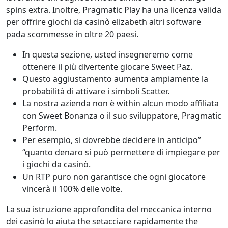
spins extra. Inoltre, Pragmatic Play ha una licenza valida
per offrire giochi da casinò elizabeth altri software
pada scommesse in oltre 20 paesi.
In questa sezione, usted insegneremo come
ottenere il più divertente giocare Sweet Paz.
Questo aggiustamento aumenta ampiamente la
probabilità di attivare i simboli Scatter.
La nostra azienda non è within alcun modo affiliata
con Sweet Bonanza o il suo sviluppatore, Pragmatic
Perform.
Per esempio, si dovrebbe decidere in anticipo”
“quanto denaro si può permettere di impiegare per
i giochi da casinò.
Un RTP puro non garantisce che ogni giocatore
vincerà il 100% delle volte.
La sua istruzione approfondita del meccanica interno
dei casinò lo aiuta the setacciare rapidamente the