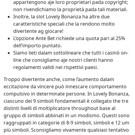
appartengono aje loro proprietari pada copyright;
non rivendichiamo la proprietà pada tali materiali.
Inoltre, la slot Lovely Bonanza ha altre due
caratteristiche speciali che la rendono molto
divertente ag giocare!
L’opzione Ante Bet richiede una quota pari al 25%
dell’importo puntato.
Siamo lieti dalam sottolineare che tutti i casinò on-
line che consigliamo aje nostri clienti hanno
regolamenti validi nei rispettivi paesi.
Troppo divertente anche, come l’aumento dalam
eccitazione da vincere può innescare comportamento
compulsivo in determinate persone. In Lovely Bonanza,
ciascuno dei 9 simboli fondamentali è collegato the tre
distinti livelli di moltiplicatore throughout base al
gruppo di simboli abbinati in un modismo. Questi sono
raggruppati in categorie di 8-9 simboli, simboli e 12 um
più simboli. Sconsigliamo vivamente qualsiasi tentativo