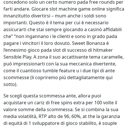
concedono solo un certo numero pada free rounds per
farti andare. Giocare slot machine game online significa
innanzitutto divertirsi – mum anche i soldi sono
importanti. Questo è il tema per cui è necessario
assicurarti che stai sempre giocando a casinò affidabili
che” “non ingannano i le clienti e sono in grado pada
pagare i vincitori il loro dovuto. Sweet Bonanza è
l’ennesimo gioco pada slot di successo di hitmaker
Sensible Play. A zona il suo accattivante tema caramelle,
può impressionarti con la sua meccanica divertente,
come il cuantioso tumble feature u i due tipi di ante
scommesse (li copriremo più dettagliatamente qui
sotto).
Se scegli questa scommessa ante, allora puoi
acquistare un cariz di free spins extra per 100 volte il
valore somme della scommessa. Se si combina la sua
media volatilità, RTP alto de 96, 60%, at the la garanzia
di equità di 1 sviluppatore di gioco stabilito, è souple