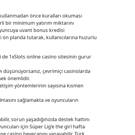
 kullanmadan önce kuralları okuması
rli bir minimum yatırım miktarını
oyuncuya uvant bonus kredisi
i ön planda tutarak, kullanıcılarına huzurlu
 de 1xSlots online casino sitesinin gurur
ı düşünüyorsanız, çevrimiçi casinolarda
mek önemlidir.
etişim yöntemlerinin sayısına kısmen
anılmasını sağlamakta ve oyuncuların
bilir, sorun yaşadığınızda destek hattını
uncuları için Süper Lig’e the girl hafta
ne casino heyecanını yaşayabilir, Türk