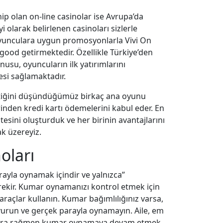
p olan on-line casinolar ise Avrupa’da
i olarak belirlenen casinoları sizlerle
oyunculara uygun promosyonlarla Vivi On
 good getirmektedir. Özellikle Türkiye’den
usu, oyuncuların ilk yatırımlarını
esi sağlamaktadır.
ektiğini düşündüğümüz birkaç ana oyunu
rinden kredi kartı ödemelerini kabul eder. En
stesini oluşturduk ve her birinin avantajlarını
ak üzereyiz.
oları
rayla oynamak içindir ve yalnızca”
rekir. Kumar oynamanızı kontrol etmek için
araçlar kullanın. Kumar bağımlılığınız varsa,
urun ve gerçek parayla oynamayın. Aile, em
ıplara rağmen kumar oynamaya devam etmek