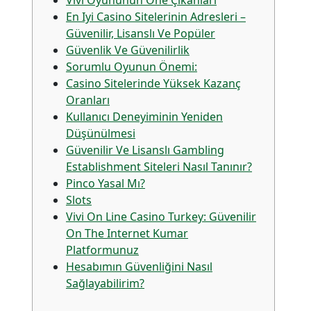
Vivi Oyununun Öne Çıkanları
En Iyi Casino Sitelerinin Adresleri –
Güvenilir, Lisanslı Ve Popüler
Güvenlik Ve Güvenilirlik
Sorumlu Oyunun Önemi:
Casino Sitelerinde Yüksek Kazanç
Oranları
Kullanıcı Deneyiminin Yeniden
Düşünülmesi
Güvenilir Ve Lisanslı Gambling
Establishment Siteleri Nasıl Tanınır?
Pinco Yasal Mı?
Slots
Vivi On Line Casino Turkey: Güvenilir
On The Internet Kumar
Platformunuz
Hesabımın Güvenliğini Nasıl
Sağlayabilirim?