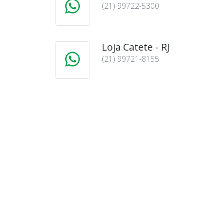
(21) 99722-5300
Loja Catete - RJ
(21) 99721-8155