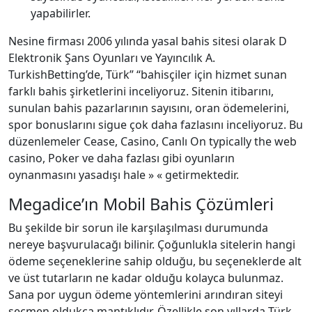
yapabilirler.
Nesine firması 2006 yılında yasal bahis sitesi olarak D
Elektronik Şans Oyunları ve Yayıncılık A.
TurkishBetting’de, Türk” “bahisçiler için hizmet sunan
farklı bahis şirketlerini inceliyoruz. Sitenin itibarını,
sunulan bahis pazarlarının sayısını, oran ödemelerini,
spor bonuslarını sigue çok daha fazlasını inceliyoruz. Bu
düzenlemeler Cease, Casino, Canlı On typically the web
casino, Poker ve daha fazlası gibi oyunların
oynanmasını yasadışı hale » « getirmektedir.
Megadice’ın Mobil Bahis Çözümleri
Bu şekilde bir sorun ile karşılaşılması durumunda
nereye başvurulacağı bilinir. Çoğunlukla sitelerin hangi
ödeme seçeneklerine sahip olduğu, bu seçeneklerde alt
ve üst tutarların ne kadar olduğu kolayca bulunmaz.
Sana por uygun ödeme yöntemlerini arındıran siteyi
seçmen oldukça mantıklıdır. Özellikle son yıllarda Türk