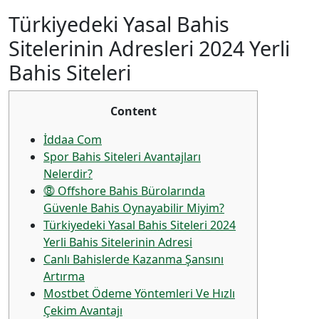
Türkiyedeki Yasal Bahis
Sitelerinin Adresleri 2024 Yerli
Bahis Siteleri
Content
İddaa Com
Spor Bahis Siteleri Avantajları
Nelerdir?
⓼ Offshore Bahis Bürolarında
Güvenle Bahis Oynayabilir Miyim?
Türkiyedeki Yasal Bahis Siteleri 2024
Yerli Bahis Sitelerinin Adresi
Canlı Bahislerde Kazanma Şansını
Artırma
Mostbet Ödeme Yöntemleri Ve Hızlı
Çekim Avantajı