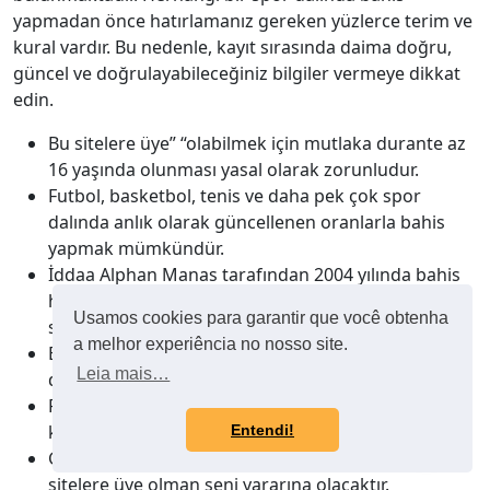
yapmadan önce hatırlamanız gereken yüzlerce terim ve
kural vardır. Bu nedenle, kayıt sırasında daima doğru,
güncel ve doğrulayabileceğiniz bilgiler vermeye dikkat
edin.
Bu sitelere üye” “olabilmek için mutlaka durante az
16 yaşında olunması yasal olarak zorunludur.
Futbol, basketbol, tenis ve daha pek çok spor
dalında anlık olarak güncellenen oranlarla bahis
yapmak mümkündür.
İddaa Alphan Manas tarafından 2004 yılında bahis
hizmetleri için Türkiye’de kurulmuş bir bahis
Usamos cookies para garantir que você obtenha
sitesidir.
a melhor experiência no nosso site.
Bu istatistiklere göre cara oranı yükseltir hoy” “ag
Leia mais…
düşürür sabit bir oran yoktur.
Federasyon 1959 yılında kurulmuştur sigue UEFA
konfederasyonunun bir parçasıdır.
Entendi!
Preciso de ajuda?
Converse conosco
Güvenliğin ve afin de kaybı yaşamaman için lisanslı
sitelere üye olman seni yararına olacaktır.