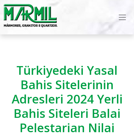
Türkiyedeki Yasal
Bahis Sitelerinin
Adresleri 2024 Yerli
Bahis Siteleri Balai
Pelestarian Nilai