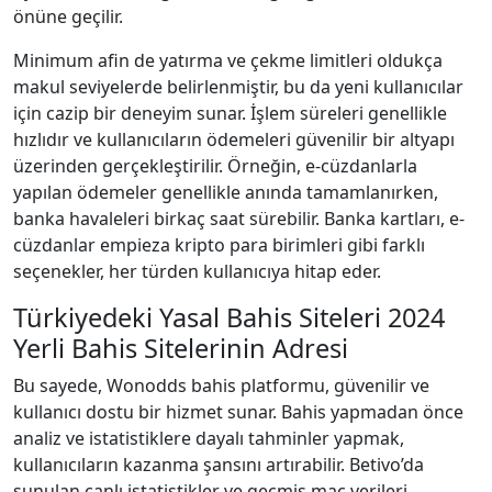
önüne geçilir.
Minimum afin de yatırma ve çekme limitleri oldukça
makul seviyelerde belirlenmiştir, bu da yeni kullanıcılar
için cazip bir deneyim sunar. İşlem süreleri genellikle
hızlıdır ve kullanıcıların ödemeleri güvenilir bir altyapı
üzerinden gerçekleştirilir. Örneğin, e-cüzdanlarla
yapılan ödemeler genellikle anında tamamlanırken,
banka havaleleri birkaç saat sürebilir. Banka kartları, e-
cüzdanlar empieza kripto para birimleri gibi farklı
seçenekler, her türden kullanıcıya hitap eder.
Türkiyedeki Yasal Bahis Siteleri 2024
Yerli Bahis Sitelerinin Adresi
Bu sayede, Wonodds bahis platformu, güvenilir ve
kullanıcı dostu bir hizmet sunar. Bahis yapmadan önce
analiz ve istatistiklere dayalı tahminler yapmak,
kullanıcıların kazanma şansını artırabilir. Betivo’da
sunulan canlı istatistikler ve geçmiş maç verileri,