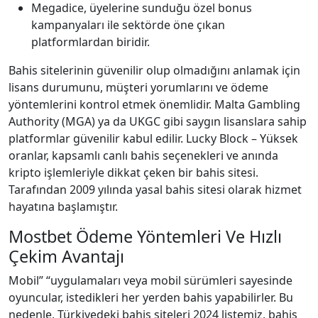
Megadice, üyelerine sunduğu özel bonus
kampanyaları ile sektörde öne çıkan
platformlardan biridir.
Bahis sitelerinin güvenilir olup olmadığını anlamak için
lisans durumunu, müşteri yorumlarını ve ödeme
yöntemlerini kontrol etmek önemlidir. Malta Gambling
Authority (MGA) ya da UKGC gibi saygın lisanslara sahip
platformlar güvenilir kabul edilir. Lucky Block – Yüksek
oranlar, kapsamlı canlı bahis seçenekleri ve anında
kripto işlemleriyle dikkat çeken bir bahis sitesi.
Tarafından 2009 yılında yasal bahis sitesi olarak hizmet
hayatına başlamıştır.
Mostbet Ödeme Yöntemleri Ve Hızlı
Çekim Avantajı
Mobil” “uygulamaları veya mobil sürümleri sayesinde
oyuncular, istedikleri her yerden bahis yapabilirler. Bu
nedenle, Türkiyedeki bahis siteleri 2024 listemiz, bahis