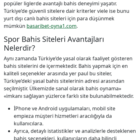
popüler liglerde avantajlı bahis deneyimi yaşatır.
Türkiye’de güvenli sitelere dair kriterler viele ise bunu
yurt dışı canlı bahis siteleri için para düşünmek
mümkün
basaribet-oyna1.com
.
Spor Bahis Siteleri Avantajları
Nelerdir?
Aynı zamanda Türkiye’de yasal olarak faaliyet gösteren
bahis sitelerini de içermektedir. Bahis yapmak için en
kaliteli seçenekler arasında yer paul bu siteler,
Türkiye’deki yasal bahis sitelerinin adresi arasından
seçilmiştir. Ülkemizde sanal olarak bahis oynama»
«imkanı sağlayan yüzlerce farklı site bulunabilmektedir.
İPhone ve Android uygulamaları, mobil site
empieza müşteri hizmetleri aracılığıyla da
kullanıcılara.
Ayrıca, detaylı istatistikler ve analizlerle desteklenen
bahis seçenekleri, kullanıcıların daha bilinçli