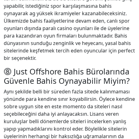
yapabilir, istediğiniz spor karşılaşmasına bahis
oynayarak ag yüksek ikramiyeler kazanabileceksiniz.
Ülkemizde bahis faaliyetlerine devam eden, canlı spor
oyunları dışında paralı casino oyunları ile de üyelerine
para kazandıran oyun firmaları bulunmaktadır. Bahis
dünyasının sunduğu zenginlik ve heyecanı, yasal bahis
sitelerinde keşfetmek tercih eden oyuncular için perfect
bir seçenektir.
⓼ Just Offshore Bahis Bürolarında
Güvenle Bahis Oynayabilir Miyim?
Aynı şekilde belli bir süreden fazla sitede kalınmaması
yönünde para kendine sınır koyabilirsin. Öylece kendine
sobre uygun site en este momento da siteleri nasıl
seçebileceğini daha iyi anlayacaksın. Lisans veren
kuruluşlar belli dönemlerde siteleri incelerken yanlış
yapıp yapmadıklarını kontrol eder. Böylelikle sitelerin
üyelerinin herhangi bir haksızlığa uğramalarının da