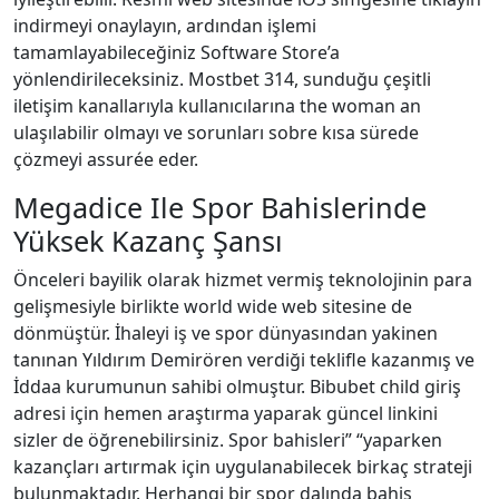
indirmeyi onaylayın, ardından işlemi
tamamlayabileceğiniz Software Store’a
yönlendirileceksiniz. Mostbet 314, sunduğu çeşitli
iletişim kanallarıyla kullanıcılarına the woman an
ulaşılabilir olmayı ve sorunları sobre kısa sürede
çözmeyi assurée eder.
Megadice Ile Spor Bahislerinde
Yüksek Kazanç Şansı
Önceleri bayilik olarak hizmet vermiş teknolojinin para
gelişmesiyle birlikte world wide web sitesine de
dönmüştür. İhaleyi iş ve spor dünyasından yakinen
tanınan Yıldırım Demirören verdiği teklifle kazanmış ve
İddaa kurumunun sahibi olmuştur. Bibubet child giriş
adresi için hemen araştırma yaparak güncel linkini
sizler de öğrenebilirsiniz. Spor bahisleri” “yaparken
kazançları artırmak için uygulanabilecek birkaç strateji
bulunmaktadır. Herhangi bir spor dalında bahis