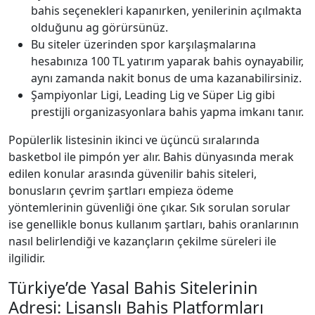
bahis seçenekleri kapanırken, yenilerinin açılmakta
olduğunu ag görürsünüz.
Bu siteler üzerinden spor karşılaşmalarına
hesabınıza 100 TL yatırım yaparak bahis oynayabilir,
aynı zamanda nakit bonus de uma kazanabilirsiniz.
Şampiyonlar Ligi, Leading Lig ve Süper Lig gibi
prestijli organizasyonlara bahis yapma imkanı tanır.
Popülerlik listesinin ikinci ve üçüncü sıralarında
basketbol ile pimpón yer alır. Bahis dünyasında merak
edilen konular arasında güvenilir bahis siteleri,
bonusların çevrim şartları empieza ödeme
yöntemlerinin güvenliği öne çıkar. Sık sorulan sorular
ise genellikle bonus kullanım şartları, bahis oranlarının
nasıl belirlendiği ve kazançların çekilme süreleri ile
ilgilidir.
Türkiye’de Yasal Bahis Sitelerinin
Adresi: Lisanslı Bahis Platformları