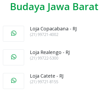
Budaya Jawa Barat
Loja Copacabana - RJ
(21) 99721-4002
Loja Realengo - RJ
(21) 99722-5300
Loja Catete - RJ
(21) 99721-8155