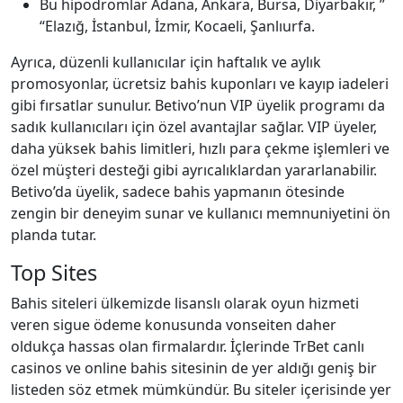
Bu hipodromlar Adana, Ankara, Bursa, Diyarbakır, ”
“Elazığ, İstanbul, İzmir, Kocaeli, Şanlıurfa.
Ayrıca, düzenli kullanıcılar için haftalık ve aylık
promosyonlar, ücretsiz bahis kuponları ve kayıp iadeleri
gibi fırsatlar sunulur. Betivo’nun VIP üyelik programı da
sadık kullanıcıları için özel avantajlar sağlar. VIP üyeler,
daha yüksek bahis limitleri, hızlı para çekme işlemleri ve
özel müşteri desteği gibi ayrıcalıklardan yararlanabilir.
Betivo’da üyelik, sadece bahis yapmanın ötesinde
zengin bir deneyim sunar ve kullanıcı memnuniyetini ön
planda tutar.
Top Sites
Bahis siteleri ülkemizde lisanslı olarak oyun hizmeti
veren sigue ödeme konusunda vonseiten daher
oldukça hassas olan firmalardır. İçlerinde TrBet canlı
casinos ve online bahis sitesinin de yer aldığı geniş bir
listeden söz etmek mümkündür. Bu siteler içerisinde yer