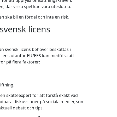
 för att uppfylla omsättningskraven.
, där vissa spel kan vara uteslutna.
 ska bli en fördel och inte en risk.
 svensk licens
an svensk licens behöver beskattas i
 licens utanför EU/EES kan medföra att
or på flera faktorer:
iftning.
 en skatteexpert för att förstå exakt vad
ändbara diskussioner på sociala medier, som
aktuell debatt och tips.