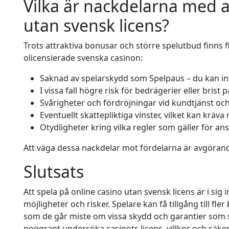
Vilka är nackdelarna med a
utan svensk licens?
Trots attraktiva bonusar och större spelutbud finns 
olicensierade svenska casinon:
Saknad av spelarskydd som Spelpaus – du kan inte
I vissa fall högre risk för bedrägerier eller brist
Svårigheter och fördröjningar vid kundtjänst och 
Eventuellt skattepliktiga vinster, vilket kan kräva
Otydligheter kring vilka regler som gäller för ans
Att väga dessa nackdelar mot fördelarna är avgörande
Slutsats
Att spela på online casino utan svensk licens är i sig
möjligheter och risker. Spelare kan få tillgång till fl
som de går miste om vissa skydd och garantier som s
noggrant undersöka casinots licens, villkor och säk