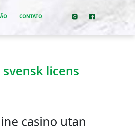
ÇÃO
CONTATO
 svensk licens
ine casino utan