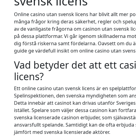
svensk licens
Online casino utan svensk licens har blivit allt mer 
många frågor kring deras säkerhet, regler och spelup
av de vanligaste frågorna om casinon utan svensk lic
på dessa plattformar. Vi går igenom skillnaderna mot
dig förstå riskerna samt fördelarna. Oavsett om du ä
guide ge värdefull insikt om online casino utan svensk
Vad betyder det att ett ca
licens?
Ett online casino utan svensk licens är en spelplattf
Spelinspektionen, den svenska myndigheten som ansva
Detta innebär att casinot kan drivas utanför Sveriges 
istället. Spelare som väljer dessa casinon kan fortf
svenska licenserade casinon erbjuder, som självavstä
ansvarsfullt spelande. Samtidigt kan de ofta erbjuda 
jämfört med svenska licensierade aktörer.