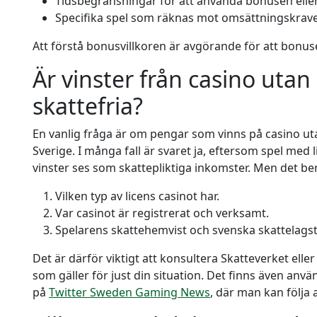
Tidsbegränsningar för att använda bonusen eller
Specifika spel som räknas mot omsättningskraven
Att förstå bonusvillkoren är avgörande för att bonusen
Är vinster från casino utan
skattefria?
En vanlig fråga är om pengar som vinns på casino ut
Sverige. I många fall är svaret ja, eftersom spel med
vinster ses som skattepliktiga inkomster. Men det ber
Vilken typ av licens casinot har.
Var casinot är registrerat och verksamt.
Spelarens skattehemvist och svenska skattelagst
Det är därför viktigt att konsultera Skatteverket eller
som gäller för just din situation. Det finns även anv
på
Twitter Sweden Gaming News
, där man kan följa 