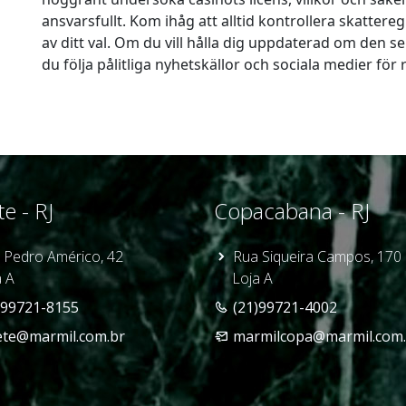
ansvarsfullt. Kom ihåg att alltid kontrollera skatt
av ditt val. Om du vill hålla dig uppdaterad om den
du följa pålitliga nyhetskällor och sociala medier för
te - RJ
Copacabana - RJ
 Pedro Américo, 42
Rua Siqueira Campos, 170
 A
Loja A
)99721-8155
(21)99721-4002
ete@marmil.com.br
marmilcopa@marmil.com.