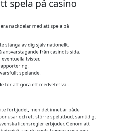
tt spela på casino
flera nackdelar med att spela på
 stänga av dig själv nationellt.
 på ansvarstagande från casinots sida.
eventuella tvister.
 rapportering.
varsfullt spelande.
 för att göra ett medvetet val.
 inte förbjudet, men det innebär både
er bonusar och ett större spelutbud, samtidigt
venska licensregler erbjuder. Genom att
erhetsnivå kan du spela tryggare och mer