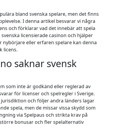
populära bland svenska spelare, men det finns
plevelse. I denna artikel besvarar vi några
ens och förklarar vad det innebär att spela
 svenska licensierade casinon och hjälper
r nybörjare eller erfaren spelare kan denna
 licens.
sino saknar svensk
orm som inte är godkänd eller reglerad av
rar för licenser och spelregler i Sverige.
jurisdiktion och följer andra länders lagar
arande spela, men de missar vissa skydd som
ngning via Spelpaus och strikta krav på
större bonusar och fler spelalternativ