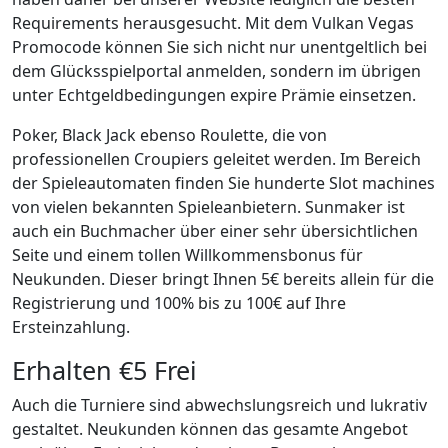
Requirements herausgesucht. Mit dem Vulkan Vegas
Promocode können Sie sich nicht nur unentgeltlich bei
dem Glücksspielportal anmelden, sondern im übrigen
unter Echtgeldbedingungen expire Prämie einsetzen.
Poker, Black Jack ebenso Roulette, die von
professionellen Croupiers geleitet werden. Im Bereich
der Spieleautomaten finden Sie hunderte Slot machines
von vielen bekannten Spieleanbietern. Sunmaker ist
auch ein Buchmacher über einer sehr übersichtlichen
Seite und einem tollen Willkommensbonus für
Neukunden. Dieser bringt Ihnen 5€ bereits allein für die
Registrierung und 100% bis zu 100€ auf Ihre
Ersteinzahlung.
Erhalten €5 Frei
Auch die Turniere sind abwechslungsreich und lukrativ
gestaltet. Neukunden können das gesamte Angebot