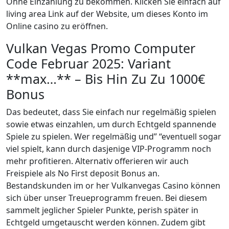
Ohne Einzahlung zu bekommen. Klicken Sie einfach auf
living area Link auf der Website, um dieses Konto im
Online casino zu eröffnen.
Vulkan Vegas Promo Computer
Code Februar 2025: Variant
**max…** – Bis Hin Zu Zu 1000€
Bonus
Das bedeutet, dass Sie einfach nur regelmäßig spielen
sowie etwas einzahlen, um durch Echtgeld spannende
Spiele zu spielen. Wer regelmäßig und” “eventuell sogar
viel spielt, kann durch dasjenige VIP-Programm noch
mehr profitieren. Alternativ offerieren wir auch
Freispiele als No First deposit Bonus an.
Bestandskunden im or her Vulkanvegas Casino können
sich über unser Treueprogramm freuen. Bei diesem
sammelt jeglicher Spieler Punkte, perish später in
Echtgeld umgetauscht werden können. Zudem gibt