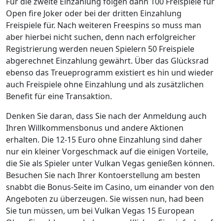
Für die zweite Einzahlung folgen dann 100 Freispiele für
Open fire Joker oder bei der dritten Einzahlung
Freispiele für. Nach weiteren Freespins so muss man
aber hierbei nicht suchen, denn nach erfolgreicher
Registrierung werden neuen Spielern 50 Freispiele
abgerechnet Einzahlung gewährt. Über das Glücksrad
ebenso das Treueprogramm existiert es hin und wieder
auch Freispiele ohne Einzahlung und als zusätzlichen
Benefit für eine Transaktion.
Denken Sie daran, dass Sie nach der Anmeldung auch
Ihren Willkommensbonus und andere Aktionen
erhalten. Die 12-15 Euro ohne Einzahlung sind daher
nur ein kleiner Vorgeschmack auf die einigen Vorteile,
die Sie als Spieler unter Vulkan Vegas genießen können.
Besuchen Sie nach Ihrer Kontoerstellung am besten
snabbt die Bonus-Seite im Casino, um einander von den
Angeboten zu überzeugen. Sie wissen nun, had been
Sie tun müssen, um bei Vulkan Vegas 15 European