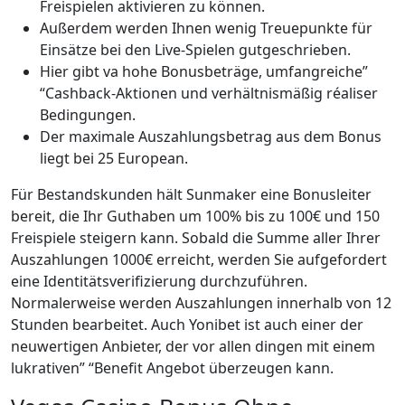
Freispielen aktivieren zu können.
Außerdem werden Ihnen wenig Treuepunkte für
Einsätze bei den Live-Spielen gutgeschrieben.
Hier gibt va hohe Bonusbeträge, umfangreiche”
“Cashback-Aktionen und verhältnismäßig réaliser
Bedingungen.
Der maximale Auszahlungsbetrag aus dem Bonus
liegt bei 25 European.
Für Bestandskunden hält Sunmaker eine Bonusleiter
bereit, die Ihr Guthaben um 100% bis zu 100€ und 150
Freispiele steigern kann. Sobald die Summe aller Ihrer
Auszahlungen 1000€ erreicht, werden Sie aufgefordert
eine Identitätsverifizierung durchzuführen.
Normalerweise werden Auszahlungen innerhalb von 12
Stunden bearbeitet. Auch Yonibet ist auch einer der
neuwertigen Anbieter, der vor allen dingen mit einem
lukrativen” “Benefit Angebot überzeugen kann.