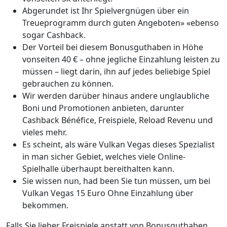
Abgerundet ist Ihr Spielvergnügen über ein
Treueprogramm durch guten Angeboten» «ebenso
sogar Cashback.
Der Vorteil bei diesem Bonusguthaben in Höhe
vonseiten 40 € – ohne jegliche Einzahlung leisten zu
müssen – liegt darin, ihn auf jedes beliebige Spiel
gebrauchen zu können.
Wir werden darüber hinaus andere unglaubliche
Boni und Promotionen anbieten, darunter
Cashback Bénéfice, Freispiele, Reload Revenu und
vieles mehr.
Es scheint, als wäre Vulkan Vegas dieses Spezialist
in man sicher Gebiet, welches viele Online-
Spielhalle überhaupt bereithalten kann.
Sie wissen nun, had been Sie tun müssen, um bei
Vulkan Vegas 15 Euro Ohne Einzahlung über
bekommen.
Falls Sie lieber Freispiele anstatt von Bonusguthaben