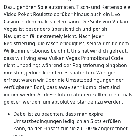
Dazu gehören Spielautomaten, Tisch- und Kartenspiele,
Video Poker, Roulette darüber hinaus auch ein Live
Casino in dem male spielen kann. Die Seite von Vulkan
Vegas ist besonders übersichtlich und perish
Navigation fällt extremely leicht. Nach jeder
Registrierung, die rasch erledigt ist, sein wir mit einem
Willkommensbonus belohnt. Uns hat wirklich gefreut,
dass wir living area Vulkan Vegas Promotional Code
nicht unbedingt während der Registrierung eingeben
mussten, jedoch konnten es später tun. Weniger
erfreut waren wir über die Umsatzbedingungen der
verfügbaren Boni, pass away sehr kompliziert sind
immer wieder. All diese Informationen sollten mehrmals
gelesen werden, um absolut verstanden zu werden.
Dabei ist zu beachten, dass man expire
Umsatzbedingungen lediglich an Slots erfüllen
kann, da der Einsatz für sie zu 100 % angerechnet
wird.