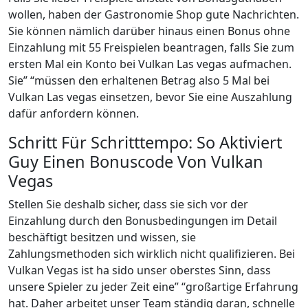
wollen, haben der Gastronomie Shop gute Nachrichten.
Sie können nämlich darüber hinaus einen Bonus ohne
Einzahlung mit 55 Freispielen beantragen, falls Sie zum
ersten Mal ein Konto bei Vulkan Las vegas aufmachen.
Sie” “müssen den erhaltenen Betrag also 5 Mal bei
Vulkan Las vegas einsetzen, bevor Sie eine Auszahlung
dafür anfordern können.
Schritt Für Schritttempo: So Aktiviert
Guy Einen Bonuscode Von Vulkan
Vegas
Stellen Sie deshalb sicher, dass sie sich vor der
Einzahlung durch den Bonusbedingungen im Detail
beschäftigt besitzen und wissen, sie
Zahlungsmethoden sich wirklich nicht qualifizieren. Bei
Vulkan Vegas ist ha sido unser oberstes Sinn, dass
unsere Spieler zu jeder Zeit eine” “großartige Erfahrung
hat. Daher arbeitet unser Team ständig daran, schnelle