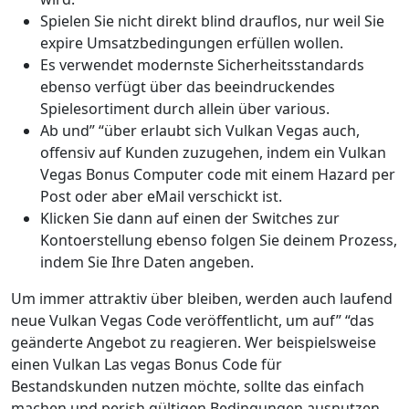
Spielen Sie nicht direkt blind drauflos, nur weil Sie
expire Umsatzbedingungen erfüllen wollen.
Es verwendet modernste Sicherheitsstandards
ebenso verfügt über das beeindruckendes
Spielesortiment durch allein über various.
Ab und” “über erlaubt sich Vulkan Vegas auch,
offensiv auf Kunden zuzugehen, indem ein Vulkan
Vegas Bonus Computer code mit einem Hazard per
Post oder aber eMail verschickt ist.
Klicken Sie dann auf einen der Switches zur
Kontoerstellung ebenso folgen Sie deinem Prozess,
indem Sie Ihre Daten angeben.
Um immer attraktiv über bleiben, werden auch laufend
neue Vulkan Vegas Code veröffentlicht, um auf” “das
geänderte Angebot zu reagieren. Wer beispielsweise
einen Vulkan Las vegas Bonus Code für
Bestandskunden nutzen möchte, sollte das einfach
machen und perish gültigen Bedingungen ausnutzen.