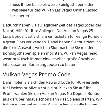
muss Ihnen beispielsweise Spielguthaben oder
Freispiele für das Vulkan Las vegas Online Casino
bescheren.
Dadurch haben Sie zu jeglicher Zeit des Tages (oder der
Nacht) Hilfe für Ihre Anliegen. Der Vulkan Vegas 25
Euro Bonus lässt sich am einfachsten für einige Runden
a great Slots verwenden. Dabei haben Sie thus ziemlich
die freie Auswahl, welchen Slot machine Sie mit dem
Bonusguthaben spielen möchten. Vulkan Vegas head
wear praktisch immer eine gewisse große Anzahl an
interessanten Bonusangeboten zu bieten.
Vulkan Vegas Promo Code
Dann holen Sie sich den Reward Code für 40 Freispiele
für Useless or Alive a couple of. Klicken Sie auf Ihr
Profil, wählen Sie den Vulkan Vegas No Deposit Bonus
aus darüber hinaus schon kann das Spielen starten. Wir
haben daher bei unserer Website lediglich die besten