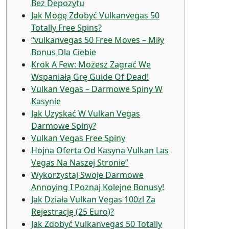
Bez Depozytu
Jak Mogę Zdobyć Vulkanvegas 50
Totally Free Spins?
“vulkanvegas 50 Free Moves – Miły
Bonus Dla Ciebie
Krok A Few: Możesz Zagrać We
Wspaniałą Grę Guide Of Dead!
Vulkan Vegas – Darmowe Spiny W
Kasynie
Jak Uzyskać W Vulkan Vegas
Darmowe Spiny?
Vulkan Vegas Free Spiny
Hojna Oferta Od Kasyna Vulkan Las
Vegas Na Naszej Stronie”
Wykorzystaj Swoje Darmowe
Annoying I Poznaj Kolejne Bonusy!
Jak Działa Vulkan Vegas 100zl Za
Rejestrację (25 Euro)?
Jak Zdobyć Vulkanvegas 50 Totally