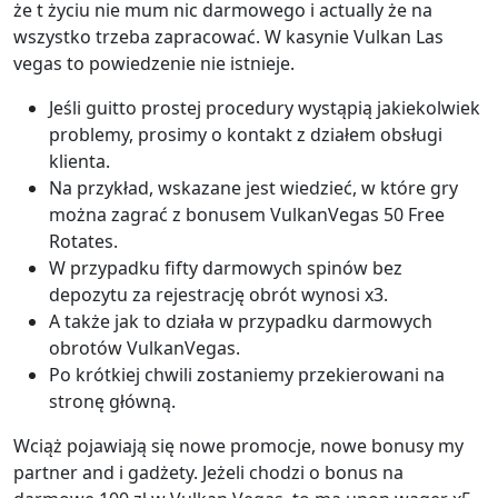
że t życiu nie mum nic darmowego i actually że na
wszystko trzeba zapracować. W kasynie Vulkan Las
vegas to powiedzenie nie istnieje.
Jeśli guitto prostej procedury wystąpią jakiekolwiek
problemy, prosimy o kontakt z działem obsługi
klienta.
Na przykład, wskazane jest wiedzieć, w które gry
można zagrać z bonusem VulkanVegas 50 Free
Rotates.
W przypadku fifty darmowych spinów bez
depozytu za rejestrację obrót wynosi x3.
A także jak to działa w przypadku darmowych
obrotów VulkanVegas.
Po krótkiej chwili zostaniemy przekierowani na
stronę główną.
Wciąż pojawiają się nowe promocje, nowe bonusy my
partner and i gadżety. Jeżeli chodzi o bonus na