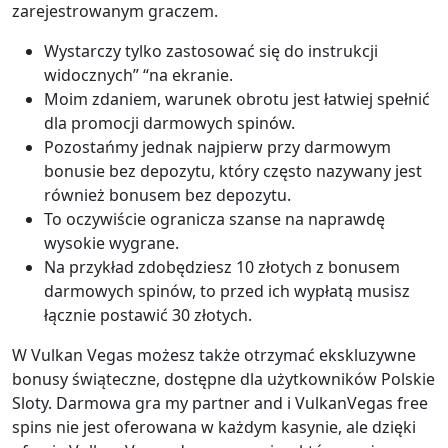
zarejestrowanym graczem.
Wystarczy tylko zastosować się do instrukcji
widocznych” “na ekranie.
Moim zdaniem, warunek obrotu jest łatwiej spełnić
dla promocji darmowych spinów.
Pozostańmy jednak najpierw przy darmowym
bonusie bez depozytu, który często nazywany jest
również bonusem bez depozytu.
To oczywiście ogranicza szanse na naprawdę
wysokie wygrane.
Na przykład zdobędziesz 10 złotych z bonusem
darmowych spinów, to przed ich wypłatą musisz
łącznie postawić 30 złotych.
W Vulkan Vegas możesz także otrzymać ekskluzywne
bonusy świąteczne, dostępne dla użytkowników Polskie
Sloty. Darmowa gra my partner and i VulkanVegas free
spins nie jest oferowana w każdym kasynie, ale dzięki