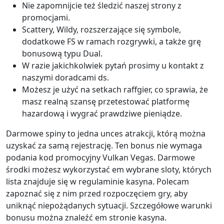
Nie zapomnijcie też śledzić naszej strony z
promocjami.
Scattery, Wildy, rozszerzające się symbole,
dodatkowe FS w ramach rozgrywki, a także grę
bonusową typu Dual.
W razie jakichkolwiek pytań prosimy u kontakt z
naszymi doradcami ds.
Możesz je użyć na setkach raffgier, co sprawia, że
masz realną szansę przetestować platformę
hazardową i wygrać prawdziwe pieniądze.
Darmowe spiny to jedna unces atrakcji, którą można
uzyskać za samą rejestrację. Ten bonus nie wymaga
podania kod promocyjny Vulkan Vegas. Darmowe
środki możesz wykorzystać em wybrane sloty, których
lista znajduje się w regulaminie kasyna. Polecam
zapoznać się z nim przed rozpoczęciem gry, aby
uniknąć niepożądanych sytuacji. Szczegółowe warunki
bonusu można znaleźć em stronie kasyna.