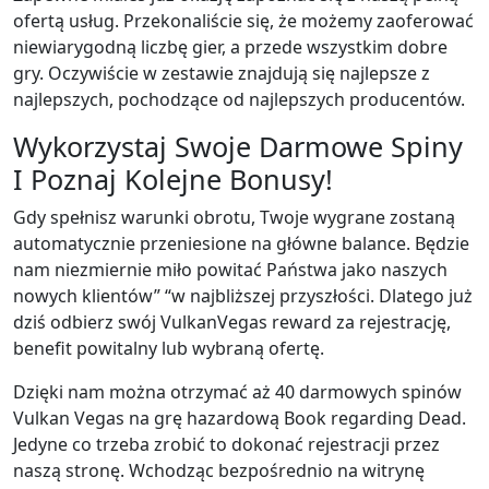
ofertą usług. Przekonaliście się, że możemy zaoferować
niewiarygodną liczbę gier, a przede wszystkim dobre
gry. Oczywiście w zestawie znajdują się najlepsze z
najlepszych, pochodzące od najlepszych producentów.
Wykorzystaj Swoje Darmowe Spiny
I Poznaj Kolejne Bonusy!
Gdy spełnisz warunki obrotu, Twoje wygrane zostaną
automatycznie przeniesione na główne balance. Będzie
nam niezmiernie miło powitać Państwa jako naszych
nowych klientów” “w najbliższej przyszłości. Dlatego już
dziś odbierz swój VulkanVegas reward za rejestrację,
benefit powitalny lub wybraną ofertę.
Dzięki nam można otrzymać aż 40 darmowych spinów
Vulkan Vegas na grę hazardową Book regarding Dead.
Jedyne co trzeba zrobić to dokonać rejestracji przez
naszą stronę. Wchodząc bezpośrednio na witrynę