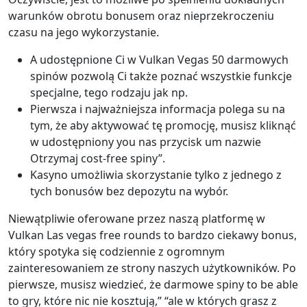
warunków obrotu bonusem oraz nieprzekroczeniu
czasu na jego wykorzystanie.
A udostępnione Ci w Vulkan Vegas 50 darmowych
spinów pozwolą Ci także poznać wszystkie funkcje
specjalne, tego rodzaju jak np.
Pierwsza i najważniejsza informacja polega su na
tym, że aby aktywować tę promocję, musisz kliknąć
w udostępniony you nas przycisk um nazwie
Otrzymaj cost-free spiny”.
Kasyno umożliwia skorzystanie tylko z jednego z
tych bonusów bez depozytu na wybór.
Niewątpliwie oferowane przez naszą platformę w
Vulkan Las vegas free rounds to bardzo ciekawy bonus,
który spotyka się codziennie z ogromnym
zainteresowaniem ze strony naszych użytkowników. Po
pierwsze, musisz wiedzieć, że darmowe spiny to be able
to gry, które nic nie kosztują,” “ale w których grasz z