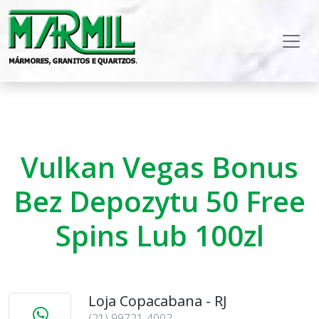
Vulkan Vegas Bonus
Bez Depozytu 50 Free
Spins Lub 100zl
Loja Copacabana - RJ
(21) 99721-4002