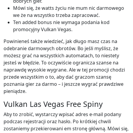
dobrych gier.
Mówi się, że watts życiu nie mum nic darmowego
we że na wszystko trzeba zapracować.
Ten added bonus nie wymaga podania kod
promocyjny Vulkan Vegas.
Powinieneś także wiedzieć, jak długo masz czas na
odebranie darmowych obrotów. Bo jeśli myślisz, że
możesz grać na wszystkich automatach, to niestety
jesteś w błędzie. To oczywiście ogranicza szanse na
naprawdę wysokie wygrane. Ale w tej promocji chodzi
przede wszystkim o to, aby dać graczom szansę
poznania gier za darmo – i jeszcze wygrać prawdziwe
pieniądze.
Vulkan Las Vegas Free Spiny
Aby to zrobić, wystarczy wpisać adres e-mail podany
podczas rejestracji oraz hasło. Po krótkiej chwili
zostaniemy przekierowani em stronę główną. Mówi się,