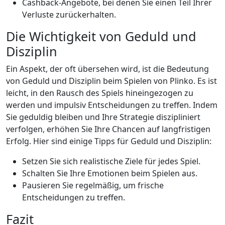
Cashback-Angebote, bei denen Sie einen Teil Ihrer
Verluste zurückerhalten.
Die Wichtigkeit von Geduld und
Disziplin
Ein Aspekt, der oft übersehen wird, ist die Bedeutung
von Geduld und Disziplin beim Spielen von Plinko. Es ist
leicht, in den Rausch des Spiels hineingezogen zu
werden und impulsiv Entscheidungen zu treffen. Indem
Sie geduldig bleiben und Ihre Strategie diszipliniert
verfolgen, erhöhen Sie Ihre Chancen auf langfristigen
Erfolg. Hier sind einige Tipps für Geduld und Disziplin:
Setzen Sie sich realistische Ziele für jedes Spiel.
Schalten Sie Ihre Emotionen beim Spielen aus.
Pausieren Sie regelmäßig, um frische
Entscheidungen zu treffen.
Fazit