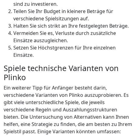
sind zu investieren.
Teilen Sie Ihr Budget in kleinere Beträge für
verschiedene Spielsitzungen auf.
Halten Sie sich strikt an Ihre festgelegten Beträge.
Vermeiden Sie es, Verluste durch zusätzliche
Einsätze auszugleichen.
Setzen Sie Höchstgrenzen für Ihre einzelnen
Einsätze.
Spiele technische Varianten von
Plinko
Ein weiterer Tipp für Anfänger besteht darin,
verschiedene Varianten von Plinko auszuprobieren. Es
gibt viele unterschiedliche Spiele, die jeweils
verschiedene Regeln und Auszahlungsstrukturen
bieten. Die Untersuchung von Alternativen kann Ihnen
helfen, eine Strategie zu finden, die am besten zu Ihrem
Spielstil passt. Einige Varianten könnten umfassen: