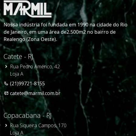
Nossa indústria foi fundada em 1990 na cidade do Rio
de Janeiro, em uma área de2.500m2 no bairro de
Realengo (Zona Oeste).
Catete - RJ
Rua Pedro Américo, 42
Loja A
(21)99721-8155
catete@marmil.com.br
Copacabana - RJ
Rua Siqueira Campos, 170
Loja A