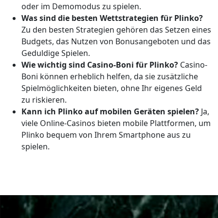
oder im Demomodus zu spielen.
Was sind die besten Wettstrategien für Plinko?
Zu den besten Strategien gehören das Setzen eines
Budgets, das Nutzen von Bonusangeboten und das
Geduldige Spielen.
Wie wichtig sind Casino-Boni für Plinko?
Casino-
Boni können erheblich helfen, da sie zusätzliche
Spielmöglichkeiten bieten, ohne Ihr eigenes Geld
zu riskieren.
Kann ich Plinko auf mobilen Geräten spielen?
Ja,
viele Online-Casinos bieten mobile Plattformen, um
Plinko bequem von Ihrem Smartphone aus zu
spielen.