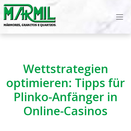
Wettstrategien
optimieren: Tipps für
Plinko-Anfänger in
Online-Casinos