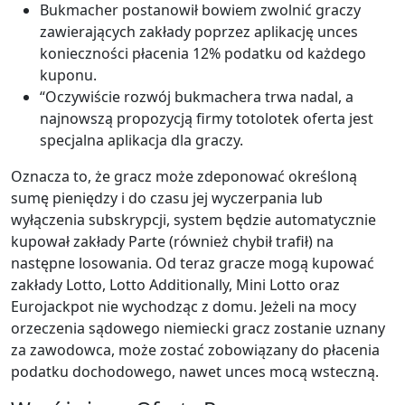
Bukmacher postanowił bowiem zwolnić graczy
zawierających zakłady poprzez aplikację unces
konieczności płacenia 12% podatku od każdego
kuponu.
“Oczywiście rozwój bukmachera trwa nadal, a
najnowszą propozycją firmy totolotek oferta jest
specjalna aplikacja dla graczy.
Oznacza to, że gracz może zdeponować określoną
sumę pieniędzy i do czasu jej wyczerpania lub
wyłączenia subskrypcji, system będzie automatycznie
kupował zakłady Parte (również chybił trafił) na
następne losowania. Od teraz gracze mogą kupować
zakłady Lotto, Lotto Additionally, Mini Lotto oraz
Eurojackpot nie wychodząc z domu. Jeżeli na mocy
orzeczenia sądowego niemiecki gracz zostanie uznany
za zawodowca, może zostać zobowiązany do płacenia
podatku dochodowego, nawet unces mocą wsteczną.