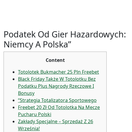
Podatek Od Gier Hazardowych:
Niemcy A Polska”
Content
Totolotek Bukmacher 25 Pln Freebet
Black Friday Także W Totolotku Bez
Podatku Plus Nagrody Rzeczowe I
Bonusy
“Strategia Totalizatora Sportowego
Freebet 20 Zł Od Totolotka Na Mecze
Pucharu Polski
Zakłady Specjalne – Sprzedaż Z 26
Września!