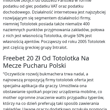
milionów złotych do budżetu Państwa w formie
podatku od gier, podatku VAT oraz podatku
dochodowego. Działalność internetowa jest najszybciej
rozwijającym się segmentem działalności firmy,
niemniej Totolotek posiada także niemalże 400
naziemnych punktów przyjmowania zakładów, połowa
z nich jest własnością Totolotka, drugie 50% jest
własnością ajentów. Począwszy od roku 2005 Totolotek
jest częścią greckiej grupy Intralot.
Freebet 20 Zł Od Totolotka Na
Mecze Pucharu Polski
“Oczywiście rozwój bukmachera trwa nadal, a
najnowszą propozycją firmy totolotek oferta jest
specjalna aplikacja dla graczy. Umożliwia ona
obstawianie spotkań poprzez urządzenia mobilne, co
mother ogromne znaczenie watts przypadku typerów,
którzy na co dzień preferują taki sposób zawierania
zakładów. Uwagę graczy dodatkowo przykuła promocja