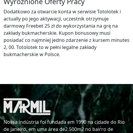
Wyróżnione Oferty Pracy
Dodatkowo za otwarcie konta w serwisie Totolotek i
actually po jego aktywacji, uczestnik otrzymuje
darmowy Freebet 25 zł do wykorzystania na grę na
zakłady bukmacherskie. Kupon bonusowy musi
posiadać co najmniej jedno zdarzenie z kursem minutes
2, 00. Totolotek to w pełni legalne zakłady
bukmacherskie w Polsce.
Nossa indústria foi fundada em 1990 na cidade do Rio
de Janeiro, em uma área de2.500m2 no bairro de