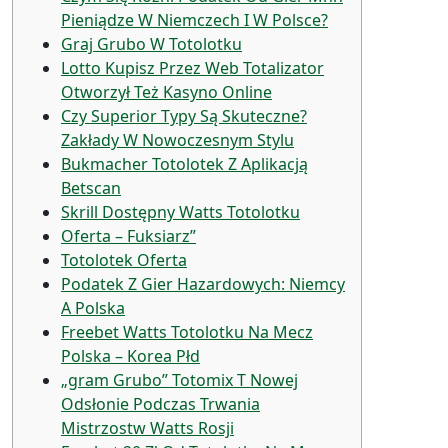
Pieniądze W Niemczech I W Polsce?
Graj Grubo W Totolotku
Lotto Kupisz Przez Web Totalizator
Otworzył Też Kasyno Online
Czy Superior Typy Są Skuteczne?
Zakłady W Nowoczesnym Stylu
Bukmacher Totolotek Z Aplikacją
Betscan
Skrill Dostępny Watts Totolotku
Oferta – Fuksiarz”
Totolotek Oferta
Podatek Z Gier Hazardowych: Niemcy
A Polska
Freebet Watts Totolotku Na Mecz
Polska – Korea Płd
„gram Grubo” Totomix T Nowej
Odsłonie Podczas Trwania
Mistrzostw Watts Rosji