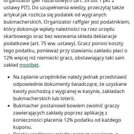
organizator gier hazardowych (art. 35 ust 1 pkt 2
ustawy PIT). Do uzupełnienia wiedzy, przeczytaj także
artykuł jak rozlicza się podatek od wygranych
bukmacherskich. Organizator raffgier jest podatnikiem,
który dokonuje wpłaty należności na rzez urzędu
skarbowego oraz bez wezwania składa deklaracje
podatkowe (art. 75 ww. ustawy). Gracz ponosi koszty
tego podatku, ponieważ przy stawianiu zakładu płaci o
12% więcej niż niemiecki gracz, obstawiający taki sam
zakład
mostbet
.
Na żądanie urzędników należy jednak przedstawić
odpowiednie dokumenty świadczące, że uzyskane
kwoty pochodzą z wygranej w kasynie, zakładach
bukmacherskich lub loterii.
Bukmacher postanowił bowiem zwolnić graczy
zawierających zakłady poprzez aplikację z
konieczności płacenia 12% podatku od każdego
kuponu.