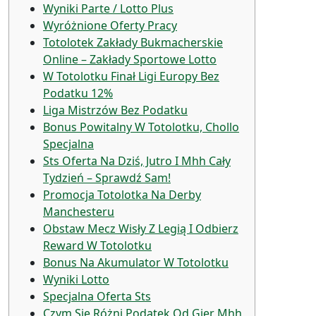
Wyniki Parte / Lotto Plus
Wyróżnione Oferty Pracy
Totolotek Zakłady Bukmacherskie
Online – Zakłady Sportowe Lotto
W Totolotku Finał Ligi Europy Bez
Podatku 12%
Liga Mistrzów Bez Podatku
Bonus Powitalny W Totolotku, Chollo
Specjalna
Sts Oferta Na Dziś, Jutro I Mhh Cały
Tydzień – Sprawdź Sam!
Promocja Totolotka Na Derby
Manchesteru
Obstaw Mecz Wisły Z Legią I Odbierz
Reward W Totolotku
Bonus Na Akumulator W Totolotku
Wyniki Lotto
Specjalna Oferta Sts
Czym Się Różni Podatek Od Gier Mhh