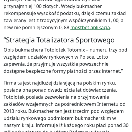
przynajmniej 100 złotych. Wtedy bukmacher
rekompensuje wysokość podatku, dzięki czemu zakład
zawierany jest z tradycyjnym współczynnikiem 1, 00, a
new nie pomniejszonym 0, 88
mostbet aplikacja
.
“Strategia Totalizatora Sportowego
Opis bukmachera Totolotek Totomix – numeru trzy pod
względem udziałów rynkowych w Polsce. Lotto
zapewnia, że przyjmuje wszystkie powszechnie
dostępne bezpieczne formy płatności przez internet.”
Firma ta jest najdłużej działającą na polskim rynku,
posiada ona ponad dwadzieścia lat doświadczenia.
Totolotek posiada zezwolenia na przyjmowanie
zakładów wzajemnych za pośrednictwem Internetu od
2013 roku. Bukmacher ten jest trzecim pod względem
udziału rynkowego podmiotem bukmacherskim w
naszym kraju. Informuje iż każdego roku płaci ponad 30