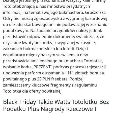
Dlatego jesteśmy przekonani, że wszyscy klienci firmy
Totolotek znajdą u nas mnóstwo przydatnych
informacji na temat swojego bukmachera. Gracze zza
Odry nie muszą zgłaszać zysku z wygranej hazardowej
do urzędu skarbowego ani nie podawać jej w zeznaniu
podatkowym. Na żądanie urzędników należy jednak
przedstawić odpowiednie dokumenty świadczące, że
uzyskane kwoty pochodzą z wygranej w kasynie,
zakładach bukmacherskich lub loterii. Dzięki
współpracy między naszym serwisem, a new
przedstawicielami legalnego bukmachera Totolotek,
wpisanie kodu „PREZENT” podczas procesu rejestracji
upoważnia perform otrzymania 1111 złotych bonusa
powitalnego plus 25 PLN freebeta. Poniżej
zamieszczamy kluczowe fragmenty z regulaminu
Totolotka dla oferty powitalnej.
Black Friday Także Watts Totolotku Bez
Podatku Plus Nagrody Rzeczowe I